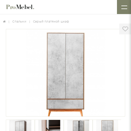
Pro
Mebel
.
Спальни
Серый платяной шкаф