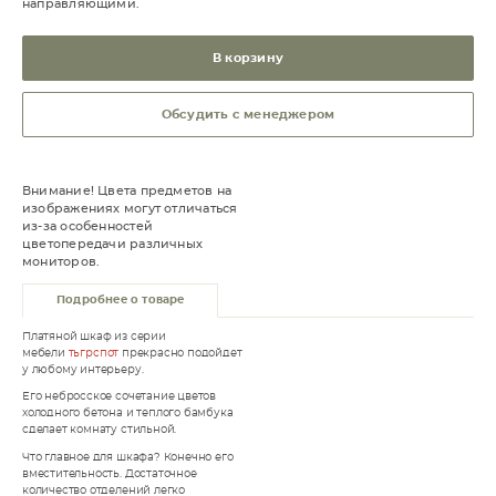
направляющими.
В корзину
Обсудить с менеджером
Внимание! Цвета предметов на
изображениях могут отличаться
из-за особенностей
цветопередачи различных
мониторов.
Подробнее о товаре
Платяной шкаф из серии
мебели
тьгрспот
​​​​​​прекрасно подойдет
у любому интерьеру.
Его небросское сочетание цветов
холодного бетона и теплого бамбука
сделает комнату стильной.
Что главное для шкафа? Конечно его
вместительность. Достаточное
количество отделений легко