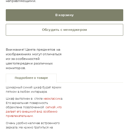
направляющими.
В корзину
Обсудить с менеджером
Внимание! Цвета предметов на
изображениях могут отличаться
из-за особенностей
цветопередачи различных
мониторов.
Подробнее о товаре
Шикарный синий шкаф будет ярким
пятном в любом интерьере.
Шкаф выполнен в стиле
неоклассик
а.
Его зеркальная поверхность
обрамлена позолоченной
сеткой ,что
делает его внешний вид особенно
привлекательным.
Очень удобно наличае встроенного
зеркала. Не нужно тратиться на