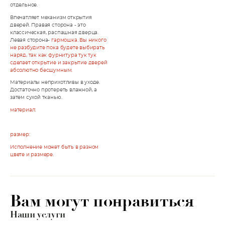
отдельное.
Впечатляет механизм открытия
дверей. Правая сторона - это
классическая, распашная дверца.
Левая сторона-
гармошка. Вы никого
не разбудите пока будете выбирать
наряд, так как фурнитура тук тук
сделает открытие и закрытие дверей
абсолютно бесшумным.
Материалы неприхотливы в уходе.
Достаточно протереть влажной, а
затем сухой тканью.
материал:
размер:
Исполнение может быть в разном
цвете и размере.
Вам могут понравиться
Наши услуги