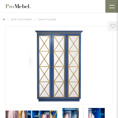
Pro
Mebel
.
Для прихожей
Синий шкаф