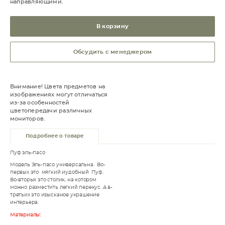
направляющими.
В корзину
Обсудить с менеджером
Внимание! Цвета предметов на
изображениях могут отличаться
из-за особенностей
цветопередачи различных
мониторов.
Подробнее о товаре
Пуф эль-пасо
Модель Эль-пасо универсальна. Во-
первых это мягкий иудобный Пуф.
Во-вторых это столик, на котором
можно разместить легкий перекус. А в-
третьих это изысканое украшение
интерьера.
Материалы: