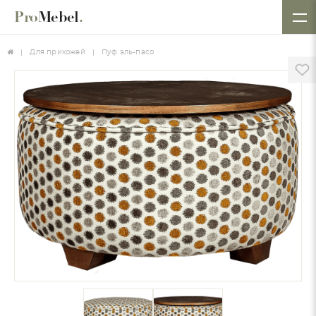
Pro
Mebel
.
Для прихожей
Пуф эль-пасо