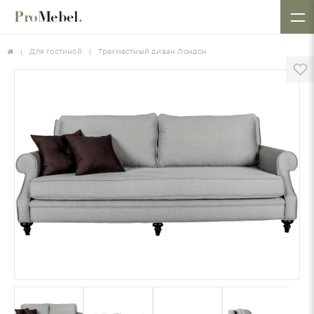
Pro
Mebel
.
Для гостиной
Трехместный диван Лондон