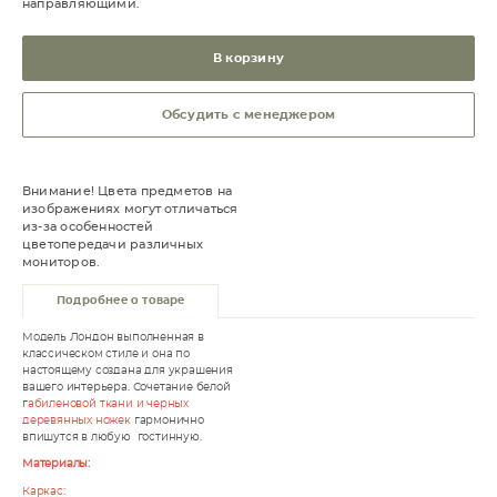
направляющими.
В корзину
Обсудить с менеджером
Внимание! Цвета предметов на
изображениях могут отличаться
из-за особенностей
цветопередачи различных
мониторов.
Подробнее о товаре
Модель Лондон выполненная в
классическом стиле и она по
настоящему создана для украшения
вашего интерьера. Сочетание белой
г
абиленовой ткани и черных
деревянных ножек
гармонично
впишутся в любую гостинную.
Материалы:
Каркас: