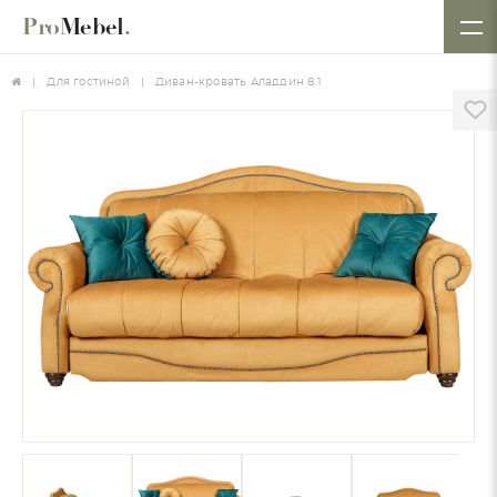
Pro
Mebel
.
Для гостиной
Диван-кровать Аладдин 8.1