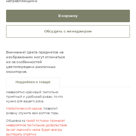
направляющими.
В корзину
Обсудить с менеджером
Внимание! Цвета предметов на
изображениях могут отличаться
из-за особенностей
цветопередачи различных
мониторов.
Подробнее о товаре
Невероятно красивый, тактильно
приятный и удобныей диван, то что
нужно для вашего дома.
Металлический каркас
позволит
дивану служить вам долгие годы.
Обшивка из
такой то ткани принесет
невероятное тактильное удовольствие.
За сет съемного чехла будет всегда
выглядеть опрятно.